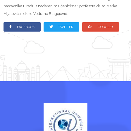
nastavnika u radu s nadarenim učenicima", profesora dr. sc Marka
Mijatovića i dr. sc Vedrane Blagojević.
FACEBOOK
TWITTER
GOOGLE+