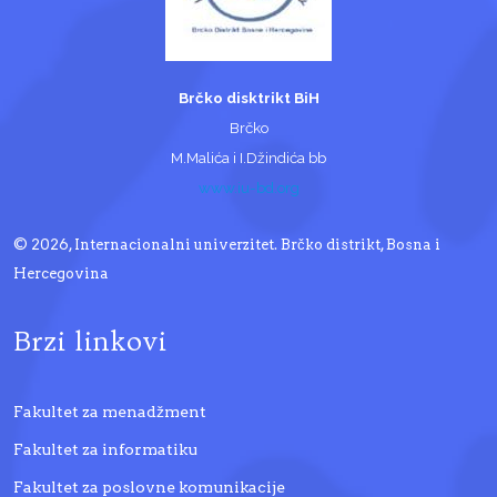
Brčko disktrikt BiH
Brčko
M.Malića i I.Džindića bb
www.iu-bd.org
© 2026, Internacionalni univerzitet. Brčko distrikt, Bosna i
Hercegovina
Brzi linkovi
Fakultet za menadžment
Fakultet za informatiku
Fakultet za poslovne komunikacije