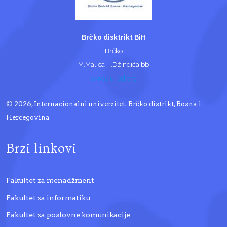
Brčko disktrikt BiH
Brčko
M.Malića i I.Džindića bb
www.iu-bd.org
© 2026, Internacionalni univerzitet. Brčko distrikt, Bosna i
Hercegovina
Brzi linkovi
Fakultet za menadžment
Fakultet za informatiku
Fakultet za poslovne komunikacije