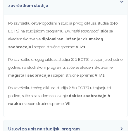
završetkom studija
Po završetku četverogodišnjih studija prvog ciklusa studija (240
ECTS) na studijskom programu:
Drumski saobraćaj
, stiče se
akademsko zvanje
diplomirani inženjer drumskog
saobraćaja
i stepen stručne spreme:
VII/1
.
Po završetku drugog ciklusu studija (60 ECTS) u trajanju od jedne
godine, na studijskom programu, stiče se akademsko zvanje
magistar
saobraćaja
i stepen stručne spreme:
VII/2
.
Po završetku trećeg ciklusa studija (180 ECTS) u trajanju tri
godine, stiče se akademsko zvanje
doktor saobraćajnih
nauka
i stepen stručne spreme:
VIII
.
Uslovi za upis na studijski program