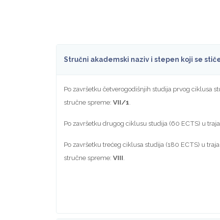
Stručni akademski naziv i stepen koji se sti
Po završetku četverogodišnjih studija prvog ciklusa 
stručne spreme:
VII/1
.
Po završetku drugog ciklusu studija (60 ECTS) u traj
Po završetku trećeg ciklusa studija (180 ECTS) u traj
stručne spreme:
VIII
.