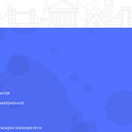
acije
 bezbjednost
raćajno inženjerstvo