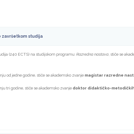
če završetkom studija
studija (240 ECTS) na studijskom programu:
Razredna nastava
, stiče se ak
anju od jedne godine, stiče se akademsko zvanje
magistar razredne nas
anju tri godine, stiče se akademsko zvanje
doktor didaktičko-metodičkih