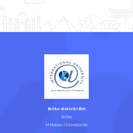
Brčko disktrikt BiH
Brčko
M.Malića i I.Džindića bb
www.iu-bd.org