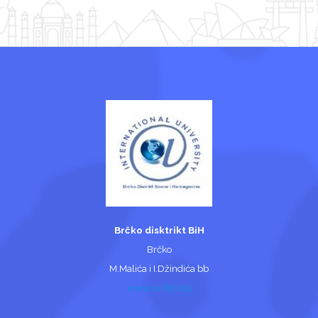
Brčko disktrikt BiH
Brčko
M.Malića i I.Džindića bb
www.iu-bd.org