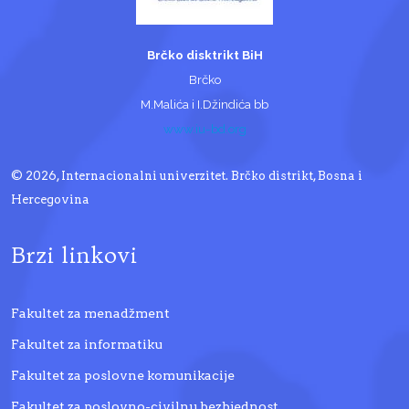
Brčko disktrikt BiH
Brčko
M.Malića i I.Džindića bb
www.iu-bd.org
© 2026, Internacionalni univerzitet. Brčko distrikt, Bosna i
Hercegovina
Brzi linkovi
Fakultet za menadžment
Fakultet za informatiku
Fakultet za poslovne komunikacije
Fakultet za poslovno-civilnu bezbjednost