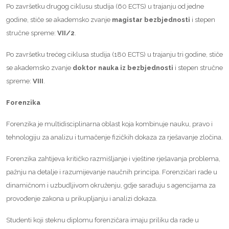
Po završetku drugog ciklusu studija (60 ECTS) u trajanju od jedne
godine, stiče se akademsko zvanje
magistar bezbjednosti
i stepen
stručne spreme:
VII/2
.
Po završetku trećeg ciklusa studija (180 ECTS) u trajanju tri godine, stiče
se akademsko zvanje
doktor nauka iz bezbjednosti
i stepen stručne
spreme:
VIII
.
Forenzika
Forenzika je multidisciplinarna oblast koja kombinuje nauku, pravo i
tehnologiju za analizu i tumačenje fizičkih dokaza za rješavanje zločina.
Forenzika zahtijeva kritičko razmišljanje i vještine rješavanja problema,
pažnju na detalje i razumijevanje naučnih principa. Forenzičari rade u
dinamičnom i uzbudljivom okruženju, gdje sarađuju s agencijama za
provođenje zakona u prikupljanju i analizi dokaza.
Studenti koji steknu diplomu forenzičara imaju priliku da rade u