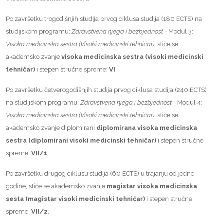
Po završetku trogodišnjih studija prvog ciklusa studija (180 ECTS) na
studijskom programu:
Zdravstvena njega i bezbjednost
- Modul 3:
Visoka medicinska sestra (Visoki medicinski tehničar)
, stiče se
akademsko zvanje
visoka medicinska sestra (visoki medicinski
tehničar)
i stepen stručne spreme:
VI
.
Po završetku četverogodišnjih studija prvog ciklusa studija (240 ECTS)
na studijskom programu:
Zdravstvena njega i bezbjednost
- Modul 4:
Visoka medicinska sestra (Visoki medicinski tehničar)
, stiče se
akademsko zvanje diplomirani
diplomirana visoka medicinska
sestra (diplomirani visoki medicinski tehničar)
i stepen stručne
spreme:
VII/1
.
Po završetku drugog ciklusu studija (60 ECTS) u trajanju od jedne
godine, stiče se akademsko zvanje
magistar
visoka medicinska
sesta (magistar visoki medicinski tehničar)
i stepen stručne
spreme:
VII/2
.