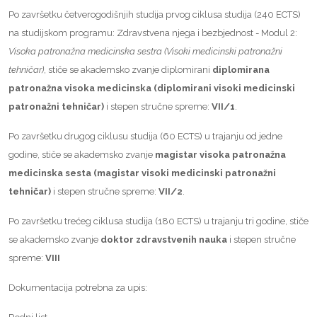
Po završetku četverogodišnjih studija prvog ciklusa studija (240 ECTS)
na studijskom programu: Zdravstvena njega i bezbjednost - Modul 2:
Visoka patronažna medicinska sestra (Visoki medicinski patronažni
tehničar)
, stiče se akademsko zvanje diplomirani
diplomirana
patronažna visoka medicinska (diplomirani visoki medicinski
patronažni tehničar)
i stepen stručne spreme:
VII/1
.
Po završetku drugog ciklusu studija (60 ECTS) u trajanju od jedne
godine, stiče se akademsko zvanje
magistar
visoka patronažna
medicinska sesta (magistar visoki medicinski patronažni
tehničar)
i stepen stručne spreme:
VII/2
.
Po završetku trećeg ciklusa studija (180 ECTS) u trajanju tri godine, stiče
se akademsko zvanje
doktor zdravstvenih nauka
i stepen stručne
spreme:
VIII
Dokumentacija potrebna za upis: