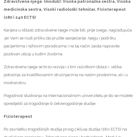
Zdravstvena njega (moduli): Visoka patronažna sestra, Visoka
medicinska sestra, Visoki radiološki tehničar, Fizioterapeut
(180 i 240 ECTS)
Karijera u oblasti zdravstvene njege može biti, prije svega, nagrađujuća
jer Vam se nudi priliku da pružite saosjećanje, njegu i podršku
pacijentima i njihovim porodicama i na taj način zaista napravite
pozitivan uticaj u tuđim životima.
Zdravstvena njega se brzo razvija i s tim razvitkom dolazi i velika
potražnja za kvalifikovanim stručnjacima na našim prostorima, ali i u
inostranstvu.
Pogodnost studiranja na Internacionalnom univerzitetu je što se možete
opredijeliti za trogodišnje ili četverogodišnje studije.
Fizioterapeut
Po završetku trogodišnjih studija prvog ciklusa studija (180 ECTS) na