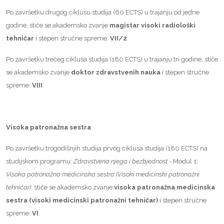
Po završetku drugog ciklusu studija (60 ECTS) u trajanju od jedne
godine, stiče se akademsko zvanje
magistar
visoki radiološki
tehničar
i stepen stručne spreme:
VII/2
.
Po završetku trećeg ciklusa studija (180 ECTS) u trajanju tri godine, stiče
se akademsko zvanje
doktor zdravstvenih nauka
i stepen stručne
spreme:
VIII
.
Visoka patronažna sestra
Po završetku trogodišnjih studija prvog ciklusa studija (180 ECTS) na
studijskom programu:
Zdravstvena njega i bezbjednost
- Modul 1:
Visoka patronažna medicinska sestra (Visoki medicinski patronažni
tehničar)
, stiče se akademsko zvanje
visoka patronažna medicinska
sestra (visoki medicinski patronažni tehničar)
i stepen stručne
spreme:
VI
.