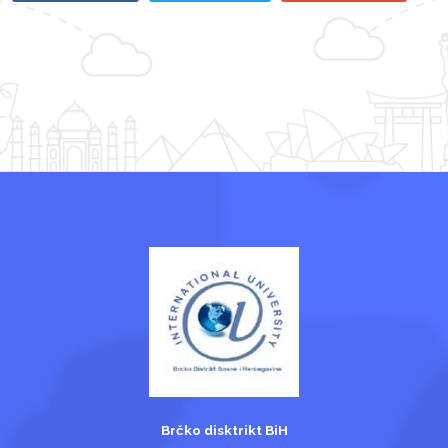
Brčko disktrikt BiH