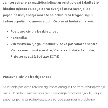
zainteresirane za multidisciplinaran pristup ovaj fakultet je
idealno mjesto za dalje obrazovanje i usavršavanje. Za
pojedina usmjerenja možete se odlučiti za trogodišnji ili
četverogodišnji osnovni studij. Ovo su aktuelni smjerovi:
Poslovno civilna bezbjednost
Forenzika
Zdravstvena njega (moduli): Visoka patronažna sestra,
Visoka medicinska sestra, Visoki radiološki tehničar,
Fizioterapeut (180 i 240 ECTS)
Poslovno-civilna bezbjednost
Studiranje poslovne i civilne sigurnosti omogućit će Vam razumijevanje
različitih rizika i izazova povezanih s vođenjem poslovanja, uključujući
sajber prijetnje, prirodne katastrofe i druge sigurnosne probleme.