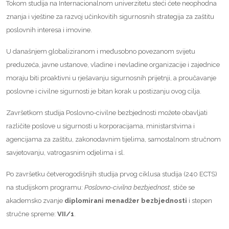
Tokom studija na Internacionalnom univerzitetu steći ćete neophodna
znanja i vještine za razvoj učinkovitih sigurnosnih strategija za zaštitu
poslovnih interesa i imovine.
U današnjem globaliziranom i međusobno povezanom svijetu
preduzeća, javne ustanove, vladine i nevladine organizacije i zajednice
moraju biti proaktivni u rješavanju sigurnosnih prijetnji, a proučavanje
poslovne i civilne sigurnosti je bitan korak u postizanju ovog cilja.
Završetkom studija Poslovno-civilne bezbjednosti možete obavljati
različite poslove u sigurnosti u korporacijama, ministarstvima i
agencijama za zaštitu, zakonodavnim tijelima, samostalnom stručnom
savjetovanju, vatrogasnim odjelima i sl.
Po završetku četverogodišnjih studija prvog ciklusa studija (240 ECTS)
na studijskom programu:
Poslovno-civilna bezbjednost
, stiče se
akademsko zvanje
diplomirani menadžer bezbjednosti
i stepen
stručne spreme:
VII/1
.