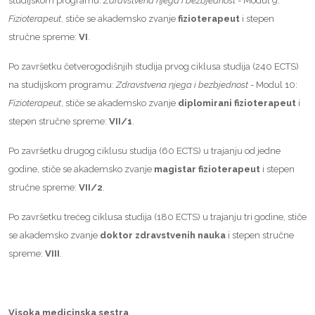
studijskom programu:
Zdravstvena njega i bezbjednost
- Modul 9:
Fizioterapeut
, stiče se akademsko zvanje
fizioterapeut
i stepen
stručne spreme:
VI
.
Po završetku četverogodišnjih studija prvog ciklusa studija (240 ECTS)
na studijskom programu:
Zdravstvena njega i bezbjednost
- Modul 10:
Fizioterapeut
, stiče se akademsko zvanje
diplomirani
fizioterapeut
i
stepen stručne spreme:
VII/1
.
Po završetku drugog ciklusu studija (60 ECTS) u trajanju od jedne
godine, stiče se akademsko zvanje
magistar
fizioterapeut
i stepen
stručne spreme:
VII/2
.
Po završetku trećeg ciklusa studija (180 ECTS) u trajanju tri godine, stiče
se akademsko zvanje
doktor zdravstvenih nauka
i stepen stručne
spreme:
VIII
.
Visoka medicinska sestra