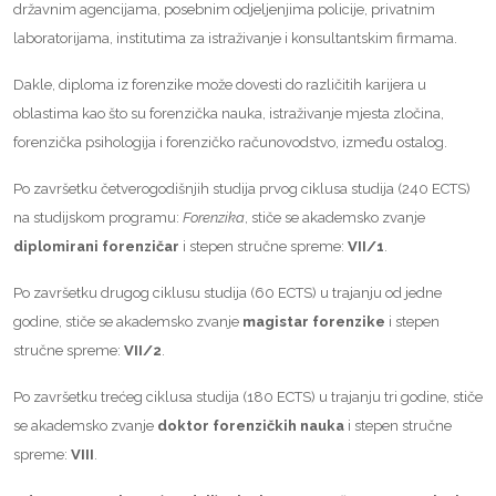
državnim agencijama, posebnim odjeljenjima policije, privatnim
laboratorijama, institutima za istraživanje i konsultantskim firmama.
Dakle, diploma iz forenzike može dovesti do različitih karijera u
oblastima kao što su forenzička nauka, istraživanje mjesta zločina,
forenzička psihologija i forenzičko računovodstvo, između ostalog.
Po završetku četverogodišnjih studija prvog ciklusa studija (240 ECTS)
na studijskom programu:
Forenzika
, stiče se akademsko zvanje
diplomirani forenzičar
i stepen stručne spreme:
VII/1
.
Po završetku drugog ciklusu studija (60 ECTS) u trajanju od jedne
godine, stiče se akademsko zvanje
magistar forenzike
i stepen
stručne spreme:
VII/2
.
Po završetku trećeg ciklusa studija (180 ECTS) u trajanju tri godine, stiče
se akademsko zvanje
doktor forenzičkih nauka
i stepen stručne
spreme:
VIII
.