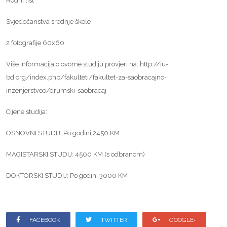
Rodni list
Svjedočanstva srednje škole
2 fotografije 60x60
Više informacija o ovome studiju provjeri na: http://iu-
bd.org/index.php/fakulteti/fakultet-za-saobracajno-
inzenjerstvoo/drumski-saobracaj
Cijene studija:
OSNOVNI STUDIJ: Po godini 2450 KM
MAGISTARSKI STUDIJ: 4500 KM (s odbranom)
DOKTORSKI STUDIJ: Po godini 3000 KM
FACEBOOK
TWITTER
GOOGLE+