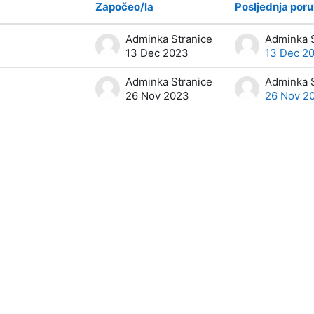
Započeo/la
Posljednja por
discussions
Adminka Stranice
Adminka S
13 Dec 2023
13 Dec 2
Adminka Stranice
Adminka S
26 Nov 2023
26 Nov 2