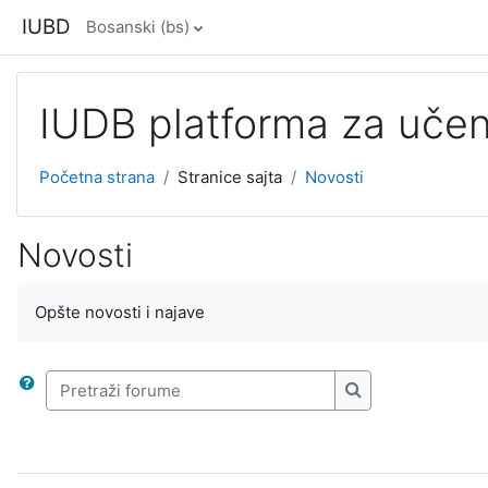
Idi na glavni sadržaj
IUBD
Bosanski ‎(bs)‎
IUDB platforma za učen
Početna strana
Stranice sajta
Novosti
Novosti
Opšte novosti i najave
Pretraži forume
Pretraži forume