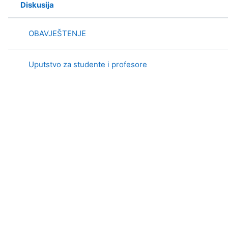
Diskusija
Status
List of discussions. Showing 2 of 2 
OBAVJEŠTENJE
Uputstvo za studente i profesore