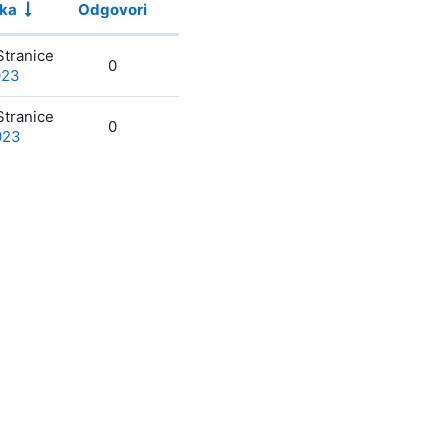
uka
Odgovori
Akcije
tranice
0
023
tranice
0
023